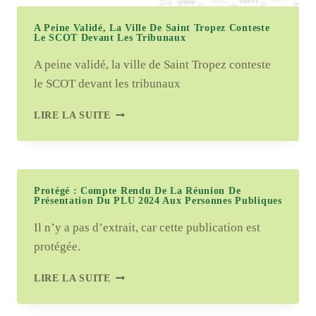
A Peine Validé, La Ville De Saint Tropez Conteste
Le SCOT Devant Les Tribunaux
A peine validé, la ville de Saint Tropez conteste
le SCOT devant les tribunaux
A
LIRE LA SUITE
PEINE
VALIDÉ,
LA
VILLE
DE
Protégé : Compte Rendu De La Réunion De
Présentation Du PLU 2024 Aux Personnes Publiques
SAINT
TROPEZ
Il n’y a pas d’extrait, car cette publication est
CONTESTE
protégée.
LE
SCOT
DEVANT
PROTÉGÉ :
LIRE LA SUITE
LES
COMPTE
TRIBUNAUX
RENDU