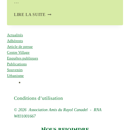
…
AVIS
LIRE LA SUITE
FAVORABLE
SUR
LE
Actualités
NOUVEAU
Adhérents
SCOT
Article de presse
DE
Centre Village
SAINT
Enquêtes publiques
TROPEZ
Publications
Souvenirs
Urbanisme
Conditions d’utilisation
© 2026 Association Amis du Rayol Canadel - RNA
W831001667
Nous rejoindre