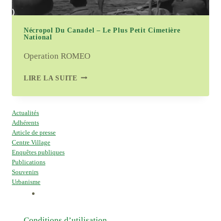
Nécropol Du Canadel – Le Plus Petit Cimetière
National
Operation ROMEO
NÉCROPOL
LIRE LA SUITE
DU
CANADEL
–
Actualités
LE
Adhérents
PLUS
Article de presse
PETIT
Centre Village
CIMETIÈRE
Enquêtes publiques
NATIONAL
Publications
Souvenirs
Urbanisme
Conditions d’utilisation