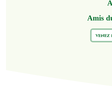
A
Amis d
venez 