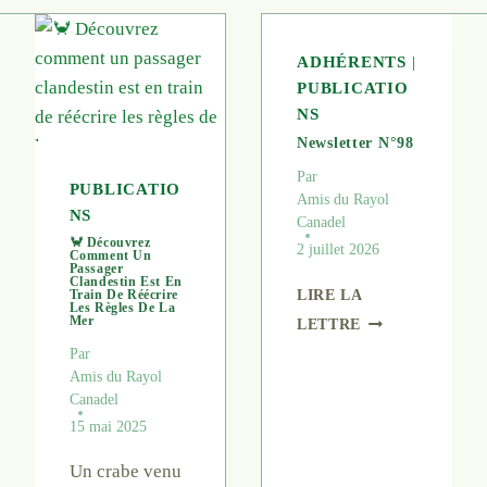
ADHÉRENTS
|
PUBLICATIO
NS
Newsletter N°98
Par
PUBLICATIO
Amis du Rayol
NS
Canadel
🦀 Découvrez
2 juillet 2026
Comment Un
Passager
Clandestin Est En
LIRE LA
Train De Réécrire
Les Règles De La
N
Mer
LETTRE
E
Par
W
Amis du Rayol
S
Canadel
L
15 mai 2025
E
T
Un crabe venu
T