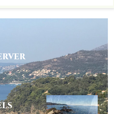
ERVER
ELS