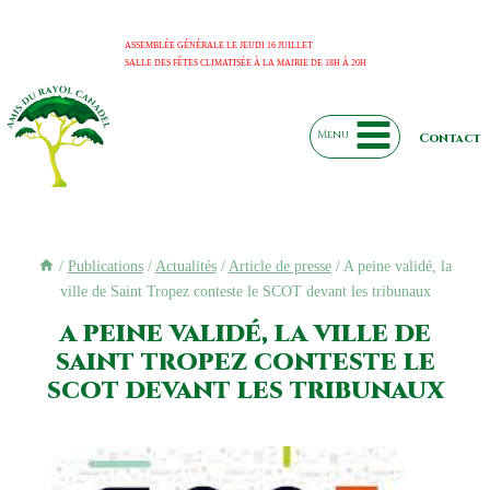
Aller
au
ASSEMBLÉE GÉNÉRALE LE JEUDI 16 JUILLET
SALLE DES FÊTES CLIMATISÉE À LA MAIRIE DE 18H À 20H
contenu
Menu
Contact
/
Publications
/
Actualités
/
Article de presse
/
A peine validé, la
ville de Saint Tropez conteste le SCOT devant les tribunaux
a peine validé, la ville de
saint tropez conteste le
scot devant les tribunaux