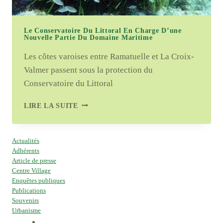
Le Conservatoire Du Littoral En Charge D’une
Nouvelle Partie Du Domaine Maritime
Les côtes varoises entre Ramatuelle et La Croix-
Valmer passent sous la protection du
Conservatoire du Littoral
LE
LIRE LA SUITE
CONSERVATOIRE
DU
LITTORAL
Actualités
EN
Adhérents
CHARGE
Article de presse
D’UNE
Centre Village
NOUVELLE
Enquêtes publiques
PARTIE
Publications
DU
Souvenirs
DOMAINE
Urbanisme
MARITIME