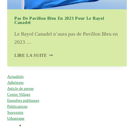
Pas De Pavillon Bleu En 2023 Pour Le Rayol
Canadel
Le Rayol Canadel n’aura pas de Pavillon Bleu en
2023 …
PAS
LIRE LA SUITE
DE
PAVILLON
BLEU
Actualités
EN
Adhérents
2023
Article de presse
POUR
Centre Village
LE
Enquêtes publiques
RAYOL
Publications
CANADEL
Souvenirs
Urbanisme