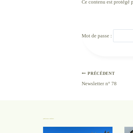
Ce contenu est protégé p
Mot de passe :
Navigation
PRÉCÉDENT
Newsletter n° 78
de
l’article
publications similaires