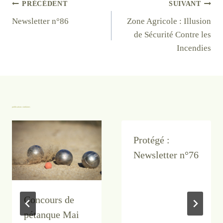
Navigation
PRÉCÉDENT
SUIVANT
Newsletter n°86
Zone Agricole : Illusion
de
de Sécurité Contre les
l’article
Incendies
publications similaires
Protégé :
Newsletter n°76
Concours de
pétanque Mai