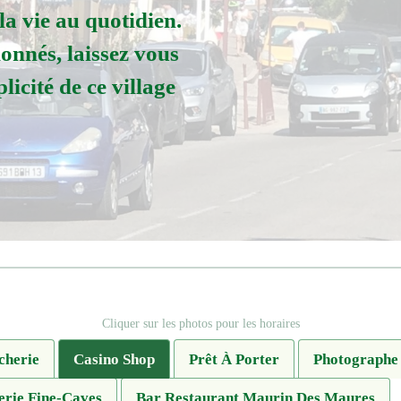
la vie au quotidien.
nnés, laissez vous
licité de ce village
Cliquer sur les photos pour les horaires
cherie
Casino Shop
Prêt À Porter
Photographe
erie Fine-Caves
Bar Restaurant Maurin Des Maures