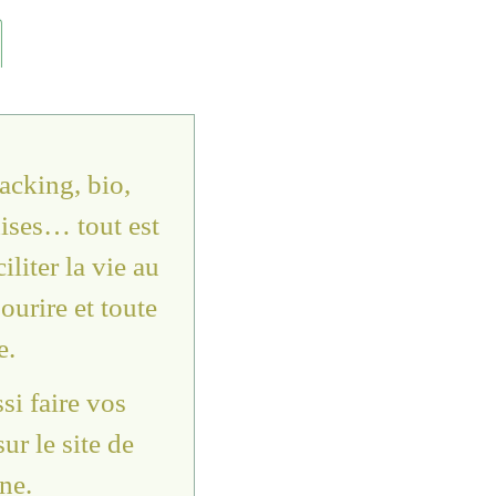
nacking, bio,
ises… tout est
liter la vie au
ourire et toute
e.
i faire vos
ur le site de
ne.